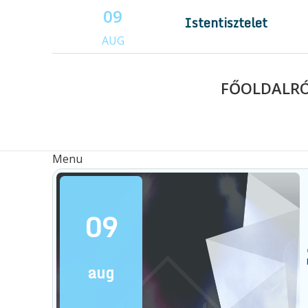
09
Istentisztelet
AUG
FŐOLDAL
R
Menu
09
aug