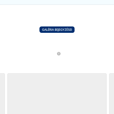
GALÉRIA BEJEGYZÉSEI
 imahét a gyülekezetb
0