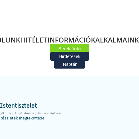
ÓLUNK
HITÉLET
INFORMÁCIÓK
ALKALMAINK
Berekfürdő
Hirdetések
Naptár
Berekfürdő
Hirdetések
Naptár
Istentisztelet
Igét hirdet: Hangó István helyettesítő lelkipásztor.
Részletek megtekintése