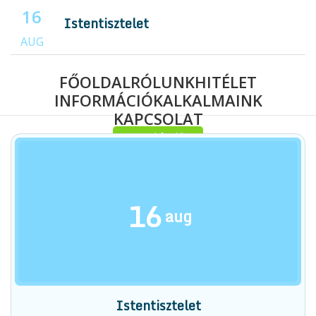
16
Istentisztelet
AUG
FŐOLDAL
RÓLUNK
HITÉLET
INFORMÁCIÓK
ALKALMAINK
KAPCSOLAT
Berekfürdő
Hirdetések
Naptár
Menu
16
Berekfürdő
aug
Hirdetések
Naptár
Istentisztelet