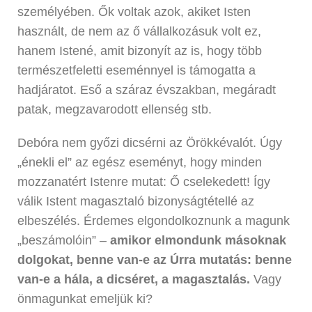
személyében. Ők voltak azok, akiket Isten
használt, de nem az ő vállalkozásuk volt ez,
hanem Istené, amit bizonyít az is, hogy több
természetfeletti eseménnyel is támogatta a
hadjáratot. Eső a száraz évszakban, megáradt
patak, megzavarodott ellenség stb.
Debóra nem győzi dicsérni az Örökkévalót. Úgy
„énekli el” az egész eseményt, hogy minden
mozzanatért Istenre mutat: Ő cselekedett! Így
válik Istent magasztaló bizonyságtétellé az
elbeszélés. Érdemes elgondolkoznunk a magunk
„beszámolóin” –
amikor elmondunk másoknak
dolgokat, benne van-e az Úrra mutatás: benne
van-e a hála, a dicséret, a magasztalás.
Vagy
önmagunkat emeljük ki?