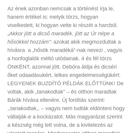
Az ének azonban nemcsak a történést írja le,
hanem értékel is: melyik törzs, hogyan
viselkedett, ki hogyan vette ki részét a harcból.
„
Akkor jött a dicső maradék, jött az Úr népe a
hősökkel hozzám”:
azokat akik megmozdultak a
hívásra a „hősök maradéká”-nak nevezi , vagyis
a honfoglalók méltó utódainak. 4 és fél törzs
ÖNKÉNT, azonnal jött. Debóra áldja és dicséri
őket odaadásukért, lelkes engedelmességükért:
LEGYENEK BUZDÍTÓ PÉLDÁK ELŐTTÜNK! De
voltak, akik „tanakodtak” – és otthon maradtak
Bárák hívása ellenére. Új fordítás szerint:
,,tanakodtak,, – vagyis nem tudták eldönteni hogy
vállalják-e a kockázatot. Más magyarázat szerint
a készség még lett volna, de a kivitelezés az