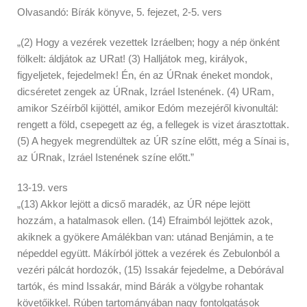
Olvasandó: Bírák könyve, 5. fejezet, 2-5. vers
„(2) Hogy a vezérek vezettek Izráelben; hogy a nép önként
fölkelt: áldjátok az URat! (3) Halljátok meg, királyok,
figyeljetek, fejedelmek! Én, én az ÚRnak éneket mondok,
dicséretet zengek az ÚRnak, Izráel Istenének. (4) URam,
amikor Széírből kijöttél, amikor Edóm mezejéről kivonultál:
rengett a föld, csepegett az ég, a fellegek is vizet árasztottak.
(5) A hegyek megrendültek az ÚR színe előtt, még a Sínai is,
az ÚRnak, Izráel Istenének színe előtt.”
13-19. vers
„(13) Akkor lejött a dicső maradék, az ÚR népe lejött
hozzám, a hatalmasok ellen. (14) Efraimból lejöttek azok,
akiknek a gyökere Amálékban van: utánad Benjámin, a te
népeddel együtt. Mákírból jöttek a vezérek és Zebulonból a
vezéri pálcát hordozók, (15) Issakár fejedelme, a Debórával
tartók, és mind Issakár, mind Bárák a völgybe rohantak
követőikkel. Rúben tartományában nagy fontolgatások