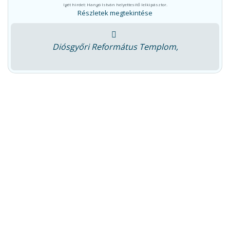
Igét hirdet: Hangó István helyettesítő lelkipásztor.
Részletek megtekintése
Diósgyőri Református Templom,
Bírák könyve
,
Heti olvasnivaló
Bírák könyve 5. – Napi parancs 1.
2021.05.13.
0
comments