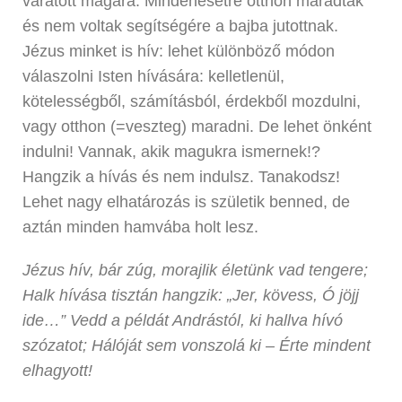
váratott magára. Mindenesetre otthon maradtak
és nem voltak segítségére a bajba jutottnak.
Jézus minket is hív: lehet különböző módon
válaszolni Isten hívására: kelletlenül,
kötelességből, számításból, érdekből mozdulni,
vagy otthon (=veszteg) maradni. De lehet önként
indulni! Vannak, akik magukra ismernek!?
Hangzik a hívás és nem indulsz. Tanakodsz!
Lehet nagy elhatározás is születik benned, de
aztán minden hamvába holt lesz.
Jézus hív, bár zúg, morajlik életünk vad tengere;
Halk hívása tisztán hangzik: „Jer, kövess, Ó jöjj
ide…” Vedd a példát Andrástól, ki hallva hívó
szózatot; Hálóját sem vonszolá ki – Érte mindent
elhagyott!