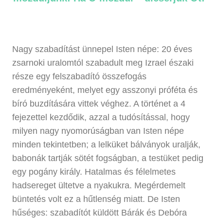
Nagy szabadítást ünnepel Isten népe: 20 éves
zsarnoki uralomtól szabadult meg Izrael északi
része egy felszabadító összefogás
eredményeként, melyet egy asszonyi próféta és
bíró buzdítására vittek véghez. A történet a 4
fejezettel kezdődik, azzal a tudósítással, hogy
milyen nagy nyomorúságban van Isten népe
minden tekintetben; a lelküket bálványok uralják,
babonák tartják sötét fogságban, a testüket pedig
egy pogány király. Hatalmas és félelmetes
hadsereget ültetve a nyakukra. Megérdemelt
büntetés volt ez a hűtlenség miatt. De Isten
hűséges: szabadítót küldött Bárák és Debóra