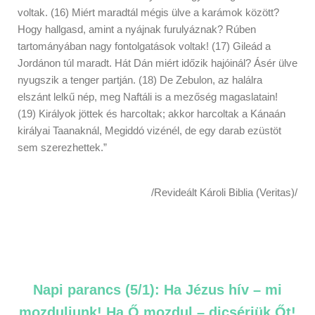
voltak. (16) Miért maradtál mégis ülve a karámok között?
Hogy hallgasd, amint a nyájnak furulyáznak? Rúben
tartományában nagy fontolgatások voltak! (17) Gileád a
Jordánon túl maradt. Hát Dán miért időzik hajóinál? Ásér ülve
nyugszik a tenger partján. (18) De Zebulon, az halálra
elszánt lelkű nép, meg Naftáli is a mezőség magaslatain!
(19) Királyok jöttek és harcoltak; akkor harcoltak a Kánaán
királyai Taanaknál, Megiddó vizénél, de egy darab ezüstöt
sem szerezhettek.”
/Revideált Károli Biblia (Veritas)/
Napi parancs (5/1): Ha Jézus hív – mi
mozduljunk! Ha Ő mozdul – dicsérjük Őt!