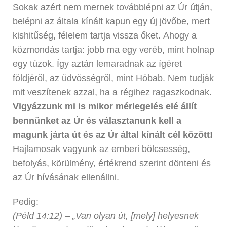
Sokak azért nem mernek továbblépni az Úr útján,
belépni az általa kínált kapun egy új jövőbe, mert
kishitűség, félelem tartja vissza őket. Ahogy a
közmondás tartja: jobb ma egy veréb, mint holnap
egy túzok. Így aztán lemaradnak az ígéret
földjéről, az üdvösségről, mint Hóbab. Nem tudják
mit veszítenek azzal, ha a régihez ragaszkodnak.
Vigyázzunk mi is mikor mérlegelés elé állít
bennünket az Úr és választanunk kell a
magunk járta út és az Úr által kínált cél között!
Hajlamosak vagyunk az emberi bölcsesség,
befolyás, körülmény, értékrend szerint dönteni és
az Úr hívásának ellenállni.
Pedig:
(Péld 14:12) –
„Van olyan út, [mely] helyesnek