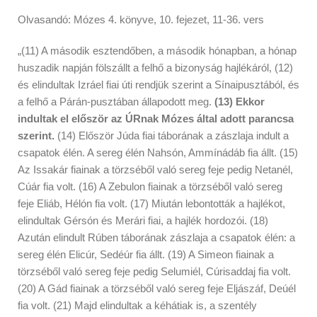
Olvasandó: Mózes 4. könyve, 10. fejezet, 11-36. vers
„(11) A második esztendőben, a második hónapban, a hónap
huszadik napján fölszállt a felhő a bizonyság hajlékáról, (12)
és elindultak Izráel fiai úti rendjük szerint a Sínaipusztából, és
a felhő a Párán-pusztában állapodott meg.
(13) Ekkor
indultak el először az ÚRnak Mózes által adott parancsa
szerint.
(14) Először Júda fiai táborának a zászlaja indult a
csapatok élén. A sereg élén Nahsón, Ammínádáb fia állt. (15)
Az Issakár fiainak a törzséből való sereg feje pedig Netanél,
Cúár fia volt. (16) A Zebulon fiainak a törzséből való sereg
feje Eliáb, Hélón fia volt. (17) Miután lebontották a hajlékot,
elindultak Gérsón és Merári fiai, a hajlék hordozói. (18)
Azután elindult Rúben táborának zászlaja a csapatok élén: a
sereg élén Elicúr, Sedéúr fia állt. (19) A Simeon fiainak a
törzséből való sereg feje pedig Selumiél, Cúrisaddaj fia volt.
(20) A Gád fiainak a törzséből való sereg feje Eljászáf, Deúél
fia volt. (21) Majd elindultak a kéhátiak is, a szentély