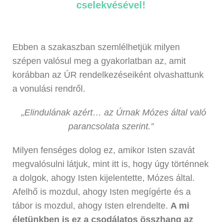
cselekvésével!
Ebben a szakaszban szemlélhetjük milyen
szépen valósul meg a gyakorlatban az, amit
korábban az ÚR rendelkezéseiként olvashattunk
a vonulási rendről.
„
Elindulának azért… az Úrnak Mózes által való
parancsolata szerint.”
Milyen fenséges dolog ez, amikor Isten szavát
megvalósulni látjuk, mint itt is, hogy úgy történnek
a dolgok, ahogy Isten kijelentette, Mózes által.
Afelhő is mozdul, ahogy Isten megígérte és a
tábor is mozdul, ahogy Isten elrendelte.
A mi
életünkben is ez a csodálatos összhang az