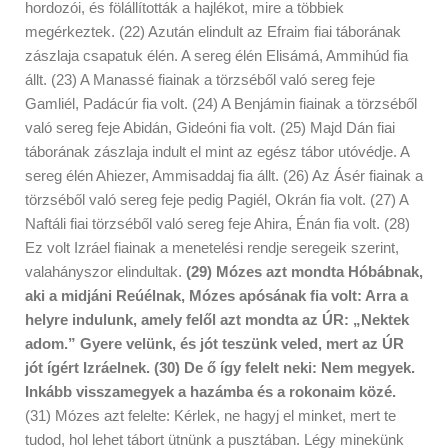
hordozói, és fölállították a hajlékot, mire a többiek
megérkeztek. (22) Azután elindult az Efraim fiai táborának
zászlaja csapatuk élén. A sereg élén Elisámá, Ammihúd fia
állt. (23) A Manassé fiainak a törzséből való sereg feje
Gamliél, Padácúr fia volt. (24) A Benjámin fiainak a törzséből
való sereg feje Abidán, Gideóni fia volt. (25) Majd Dán fiai
táborának zászlaja indult el mint az egész tábor utóvédje. A
sereg élén Ahiezer, Ammisaddaj fia állt. (26) Az Ásér fiainak a
törzséből való sereg feje pedig Pagiél, Okrán fia volt. (27) A
Naftáli fiai törzséből való sereg feje Ahira, Énán fia volt. (28)
Ez volt Izráel fiainak a menetelési rendje seregeik szerint,
valahányszor elindultak.
(29) Mózes azt mondta Hóbábnak,
aki a midjáni Reúélnak, Mózes apósának fia volt: Arra a
helyre indulunk, amely felől azt mondta az ÚR: „Nektek
adom.” Gyere velünk, és jót teszünk veled, mert az ÚR
jót ígért Izráelnek. (30) De ő így felelt neki: Nem megyek.
Inkább visszamegyek a hazámba és a rokonaim közé.
(31) Mózes azt felelte: Kérlek, ne hagyj el minket, mert te
tudod, hol lehet tábort ütnünk a pusztában. Légy minekünk