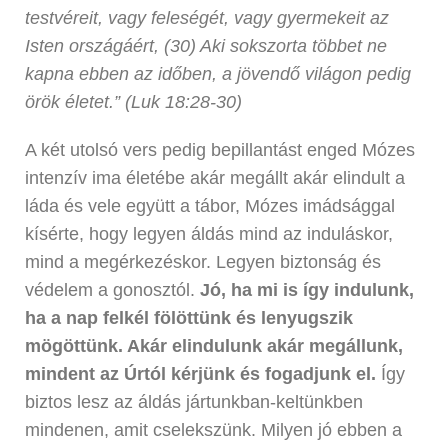
testvéreit, vagy feleségét, vagy gyermekeit az
Isten országáért, (30) Aki sokszorta többet ne
kapna ebben az időben, a jövendő világon pedig
örök életet.” (Luk 18:28-30)
A két utolsó vers pedig bepillantást enged Mózes
intenzív ima életébe akár megállt akár elindult a
láda és vele együtt a tábor, Mózes imádsággal
kísérte, hogy legyen áldás mind az induláskor,
mind a megérkezéskor. Legyen biztonság és
védelem a gonosztól.
Jó, ha mi is így indulunk,
ha a nap felkél fölöttünk és lenyugszik
mögöttünk. Akár elindulunk akár megállunk,
mindent az Úrtól kérjünk és fogadjunk el.
Így
biztos lesz az áldás jártunkban-keltünkben
mindenen, amit cselekszünk. Milyen jó ebben a