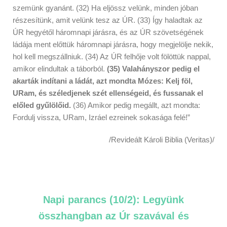
szemünk gyanánt. (32) Ha eljössz velünk, minden jóban
részesítünk, amit velünk tesz az ÚR. (33) Így haladtak az
ÚR hegyétől háromnapi járásra, és az ÚR szövetségének
ládája ment előttük háromnapi járásra, hogy megjelölje nekik,
hol kell megszállniuk. (34) Az ÚR felhője volt fölöttük nappal,
amikor elindultak a táborból.
(35) Valahányszor pedig el
akarták indítani a ládát, azt mondta Mózes: Kelj föl,
URam, és széledjenek szét ellenségeid, és fussanak el
előled gyűlölőid.
(36) Amikor pedig megállt, azt mondta:
Fordulj vissza, URam, Izráel ezreinek sokasága felé!”
/Revideált Károli Biblia (Veritas)/
Napi parancs (10/2):
Legyünk
összhangban az Úr szavával és