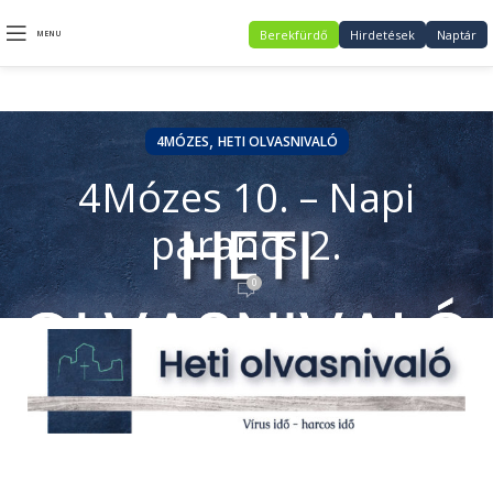
Berekfürdő
Hirdetések
Naptár
MENU
,
4MÓZES
HETI OLVASNIVALÓ
4Mózes 10. – Napi
parancs 2.
0