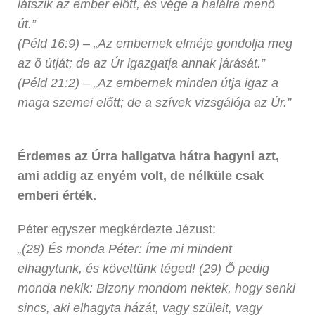
látszik az ember előtt, és vége a halálra menő
út.”
(Péld 16:9) – „Az embernek elméje gondolja meg
az ő útját; de az Úr igazgatja annak járását.”
(Péld 21:2) –
„Az embernek minden útja igaz a
maga szemei előtt; de a szívek vizsgálója az Úr.”
Érdemes az Úrra hallgatva hátra hagyni azt,
ami addig az enyém volt, de nélküle csak
emberi érték.
Péter egyszer megkérdezte Jézust:
„(28) És monda Péter: Íme mi mindent
elhagytunk, és követtünk téged! (29) Ő pedig
monda nekik: Bizony mondom nektek, hogy senki
sincs, aki elhagyta házát, vagy szüleit, vagy