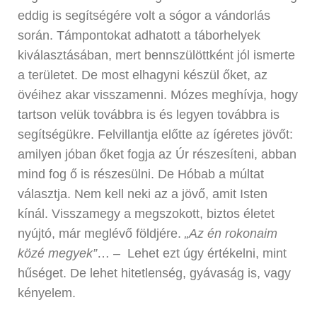
eddig is segítségére volt a sógor a vándorlás
során. Támpontokat adhatott a táborhelyek
kiválasztásában, mert bennszülöttként jól ismerte
a területet. De most elhagyni készül őket, az
övéihez akar visszamenni. Mózes meghívja, hogy
tartson velük továbbra is és legyen továbbra is
segítségükre. Felvillantja előtte az ígéretes jövőt:
amilyen jóban őket fogja az Úr részesíteni, abban
mind fog ő is részesülni. De Hóbab a múltat
választja. Nem kell neki az a jövő, amit Isten
kínál. Visszamegy a megszokott, biztos életet
nyújtó, már meglévő földjére.
„Az én rokonaim
közé megyek”
… – Lehet ezt úgy értékelni, mint
hűséget. De lehet hitetlenség, gyávaság is, vagy
kényelem.