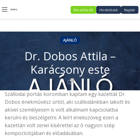
Berekfürdő
Hirdetések
Naptár
MENU
AJÁNLÓ
Dr. Dobos Attila –
Karácsony este
0
Szállodai portás koromban kaptam egy kazettát Dr.
Dobos énekművész úrtól, aki szállodánkban lakott és
akivel személyesen is volt alkalmam kapcsolatba
kerülni és beszélgetni. A leírt énekszöveg ezen a
kazettán volt zenei kísérettel az ő nagyon szép
kompozíciójában és előadásában.