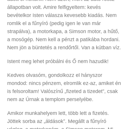
állapotban volt. Amire felfigyeltem: kevés
bevételkor Isten válasza kevesebb kiadás. Nem
romlik el a fűnyíró (pedig igen le van már
strapálva), a motorkapa, a Simson motor, a hűtő,
a mosógép. Nem kell a pénzt a patikába hordani.
Nem jön a büntetés a rendőrtől. Van a kútban víz.
Istent meg lehet próbálni és Ő nem hazudik!
Kedves olvasóm, gondolkozz el hányszor
mondod: nincs pénzem, elromlik ez-az, amiket én
is felsoroltam! Valószínű „fizeted a tizedet”, csak
nem az Úrnak a templom perselyébe.
Amikor munkahelyem lett, több lett a fizetés.
Jöttek sorba az „áldások”. Megállt a fűnyíró