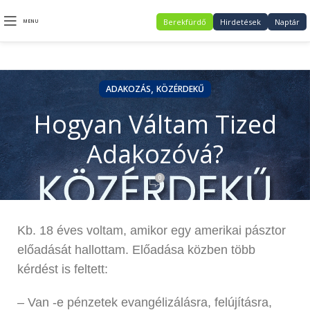
Berekfürdő
Hirdetések
Naptár
MENU
,
ADAKOZÁS
KÖZÉRDEKŰ
Hogyan Váltam Tized
Adakozóvá?
0
Kb. 18 éves voltam, amikor egy amerikai pásztor
előadását hallottam. Előadása közben több
kérdést is feltett:
– Van -e pénzetek evangélizálásra, felújításra,