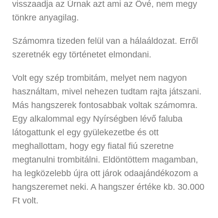
visszaadja az Úrnak azt ami az Övé, nem megy
tönkre anyagilag.
Számomra tizeden felül van a hálaáldozat. Erről
szeretnék egy történetet elmondani.
Volt egy szép trombitám, melyet nem nagyon
használtam, mivel nehezen tudtam rajta játszani.
Más hangszerek fontosabbak voltak számomra.
Egy alkalommal egy Nyírségben lévő faluba
látogattunk el egy gyülekezetbe és ott
meghallottam, hogy egy fiatal fiú szeretne
megtanulni trombitálni. Eldöntöttem magamban,
ha legközelebb újra ott járok odaajándékozom a
hangszeremet neki. A hangszer értéke kb. 30.000
Ft volt.