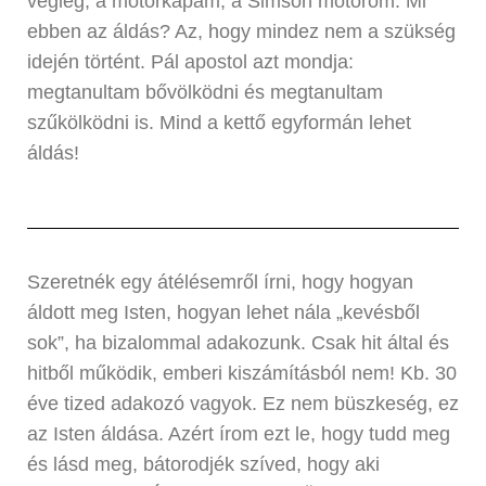
végleg, a motorkapám, a Simson motorom. Mi
ebben az áldás? Az, hogy mindez nem a szükség
idején történt. Pál apostol azt mondja:
megtanultam bővölködni és megtanultam
szűkölködni is. Mind a kettő egyformán lehet
áldás!
Szeretnék egy átélésemről írni, hogy hogyan
áldott meg Isten, hogyan lehet nála „kevésből
sok”, ha bizalommal adakozunk. Csak hit által és
hitből működik, emberi kiszámításból nem! Kb. 30
éve tized adakozó vagyok. Ez nem büszkeség, ez
az Isten áldása. Azért írom ezt le, hogy tudd meg
és lásd meg, bátorodjék szíved, hogy aki