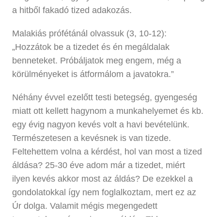
a hitből fakadó tized adakozás.
Malakiás prófétánál olvassuk (3, 10-12):
„Hozzátok be a tizedet és én megáldalak
benneteket. Próbáljatok meg engem, még a
körülményeket is átformálom a javatokra.”
Néhány évvel ezelőtt testi betegség, gyengeség
miatt ott kellett hagynom a munkahelyemet és kb.
egy évig nagyon kevés volt a havi bevételünk.
Természetesen a kevésnek is van tizede.
Feltehettem volna a kérdést, hol van most a tized
áldása? 25-30 éve adom már a tizedet, miért
ilyen kevés akkor most az áldás? De ezekkel a
gondolatokkal így nem foglalkoztam, mert ez az
Úr dolga. Valamit mégis megengedett