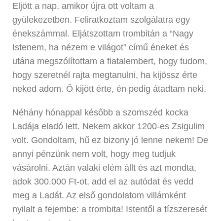
Eljött a nap, amikor újra ott voltam a
gyülekezetben. Feliratkoztam szolgálatra egy
énekszámmal. Eljátszottam trombitán a “Nagy
Istenem, ha nézem e világot” című éneket és
utána megszólítottam a fiatalembert, hogy tudom,
hogy szeretnél rajta megtanulni, ha kijössz érte
neked adom. Ő kijött érte, én pedig átadtam neki.
Néhány hónappal később a szomszéd kocka
Ladája eladó lett. Nekem akkor 1200-es Zsigulim
volt. Gondoltam, hű ez bizony jó lenne nekem! De
annyi pénzünk nem volt, hogy meg tudjuk
vásárolni. Aztán valaki elém állt és azt mondta,
adok 300.000 Ft-ot, add el az autódat és vedd
meg a Ladát. Az első gondolatom villámként
nyilalt a fejembe: a trombita! Istentől a tízszeresét