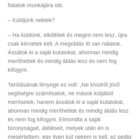
fiatalok munkájára stb.
– Küldjünk nektek?
– Ha küldünk, elköltitek és megint nem lesz, újra
csak kérnetek kell. A megoldás itt van nálatok.
Ássátok ki a saját kutatokat, ahonnan mindig
meríthettek és mindig áldás lesz és nem fog
kifogyni.
Tanításának lényege ez volt: „Ne kívülről jövő
segítségre számítsatok, ne mások kútjából
merítsetek, hanem ássátok ki a saját kutatokat,
ahonnan mindig meríthettek és mindig áldás lesz
és nem fog kifogyni. Elmondta a saját
bizonyságait, átéléseit, melyek után én is
megértettem, egy ilyen kút nekem is kell, ez pedig