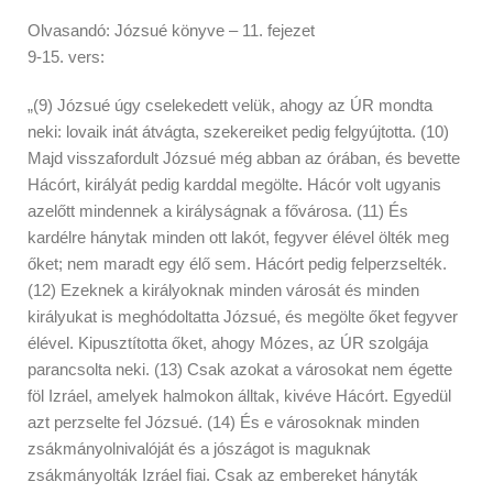
Olvasandó: Józsué könyve – 11. fejezet
9-15. vers:
„(9) Józsué úgy cselekedett velük, ahogy az ÚR mondta
neki: lovaik inát átvágta, szekereiket pedig felgyújtotta. (10)
Majd visszafordult Józsué még abban az órában, és bevette
Hácórt, királyát pedig karddal megölte. Hácór volt ugyanis
azelőtt mindennek a királyságnak a fővárosa. (11) És
kardélre hánytak minden ott lakót, fegyver élével ölték meg
őket; nem maradt egy élő sem. Hácórt pedig felperzselték.
(12) Ezeknek a királyoknak minden városát és minden
királyukat is meghódoltatta Józsué, és megölte őket fegyver
élével. Kipusztította őket, ahogy Mózes, az ÚR szolgája
parancsolta neki. (13) Csak azokat a városokat nem égette
föl Izráel, amelyek halmokon álltak, kivéve Hácórt. Egyedül
azt perzselte fel Józsué. (14) És e városoknak minden
zsákmányolnivalóját és a jószágot is maguknak
zsákmányolták Izráel fiai. Csak az embereket hányták