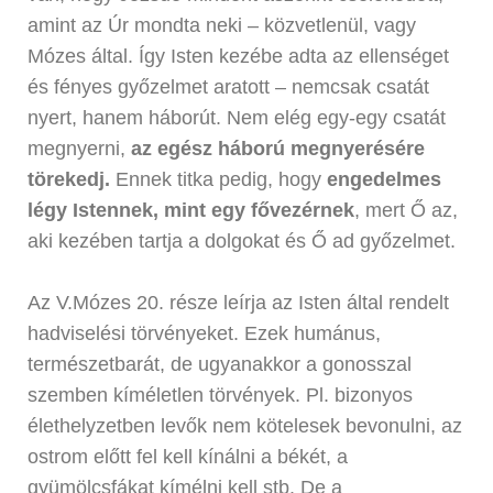
amint az Úr mondta neki – közvetlenül, vagy
Mózes által. Így Isten kezébe adta az ellenséget
és fényes győzelmet aratott – nemcsak csatát
nyert, hanem háborút. Nem elég egy-egy csatát
megnyerni,
az egész háború megnyerésére
törekedj.
Ennek titka pedig, hogy
engedelmes
légy Istennek, mint egy fővezérnek
, mert Ő az,
aki kezében tartja a dolgokat és Ő ad győzelmet.
Az V.Mózes 20. része leírja az Isten által rendelt
hadviselési törvényeket. Ezek humánus,
természetbarát, de ugyanakkor a gonosszal
szemben kíméletlen törvények. Pl. bizonyos
élethelyzetben levők nem kötelesek bevonulni, az
ostrom előtt fel kell kínálni a békét, a
gyümölcsfákat kímélni kell stb. De a