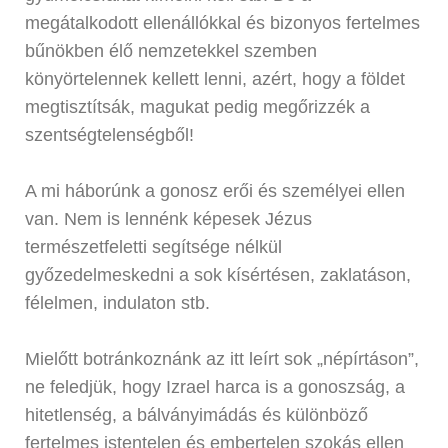
megátalkodott ellenállókkal és bizonyos fertelmes
bűnökben élő nemzetekkel szemben
könyörtelennek kellett lenni, azért, hogy a földet
megtisztítsák, magukat pedig megőrizzék a
szentségtelenségből!
A mi háborúnk a gonosz erői és személyei ellen
van. Nem is lennénk képesek Jézus
természetfeletti segítsége nélkül
győzedelmeskedni a sok kísértésen, zaklatáson,
félelmen, indulaton stb.
Mielőtt botránkoznánk az itt leírt sok „népírtáson”,
ne feledjük, hogy Izrael harca is a gonoszság, a
hitetlenség, a bálványimádás és különböző
fertelmes istentelen és embertelen szokás ellen