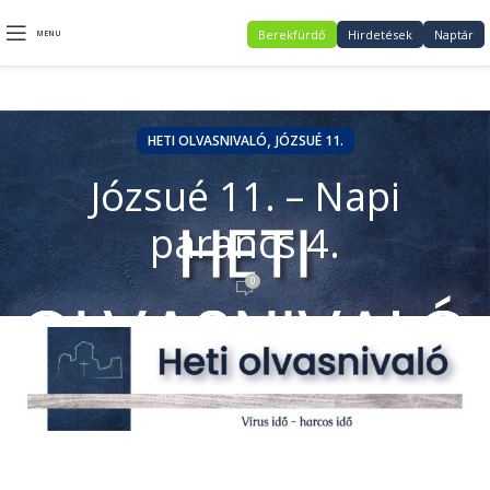
Berekfürdő
Hirdetések
Naptár
MENU
,
HETI OLVASNIVALÓ
JÓZSUÉ 11.
Józsué 11. – Napi
parancs 4.
0