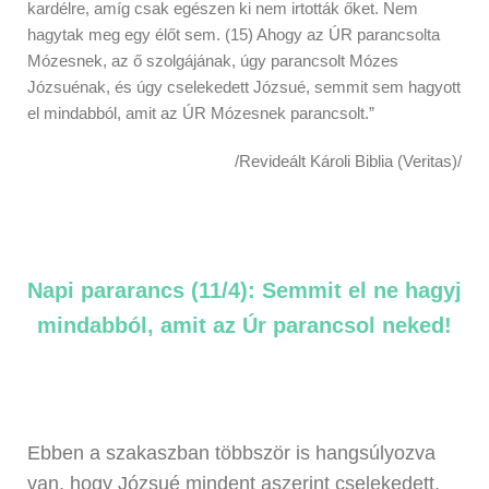
kardélre, amíg csak egészen ki nem irtották őket. Nem
hagytak meg egy élőt sem. (15) Ahogy az ÚR parancsolta
Mózesnek, az ő szolgájának, úgy parancsolt Mózes
Józsuénak, és úgy cselekedett Józsué, semmit sem hagyott
el mindabból, amit az ÚR Mózesnek parancsolt.”
/Revideált Károli Biblia (Veritas)/
Napi pararancs (11/4): Semmit el ne hagyj
mindabból, amit az Úr parancsol neked!
Ebben a szakaszban többször is hangsúlyozva
van, hogy Józsué mindent aszerint cselekedett,