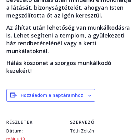
a látását, bizonyságtételét, ahogyan Isten
megszólította őt az Igén keresztül.
Az áhítat után lehetőség van munkálkodásra
is. Lehet segíteni a templom, a gyülekezeti
ház rendbetételénél vagy a kerti
munkálatoknál.
Hálás köszönet a szorgos munkálkodó
kezekért!
Hozzáadom a naptáramhoz
RÉSZLETEK
SZERVEZŐ
Dátum:
Tóth Zoltán
május 19.