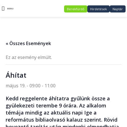
Berekfürdő
Hirdetések
Naptár
MENU
« Összes Események
Ez az esemény elmúlt.
Áhítat
május 19. - 09:00
-
11:00
Kedd reggelente áhítatra gyűlünk össze a
gyülekezeti terembe 9 órára. Az alkalom
témája mindig az aktuális napi Ige a
református bibliaolvasó kalauz szerint. Rövid
bevezető tanítás után mindenki elmondhatja