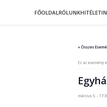
FŐOLDAL
RÓLUNK
HITÉLET
I
« Összes Esem
Ez az esemény e
Egyház
március 5. - 17:3