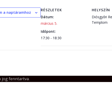
RÉSZLETEK
HELYSZÍN
m a naptáramhoz
Dátum:
Diósgyőri R
Templom
március 5.
Időpont:
17:30 - 18:30
jog fenntartva.