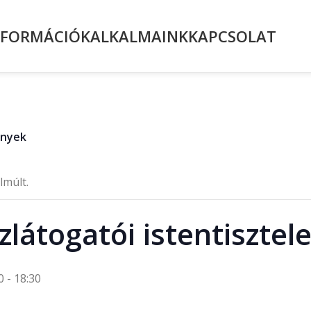
NFORMÁCIÓK
ALKALMAINK
KAPCSOLAT
ények
lmúlt.
látogatói istentisztele
0
-
18:30