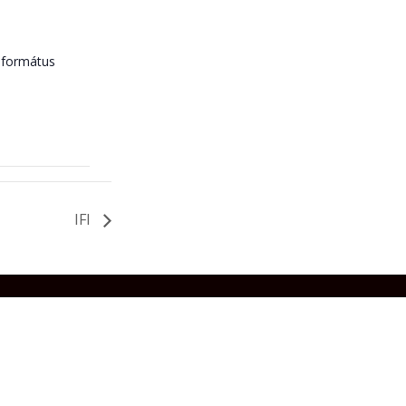
eformátus
IFI