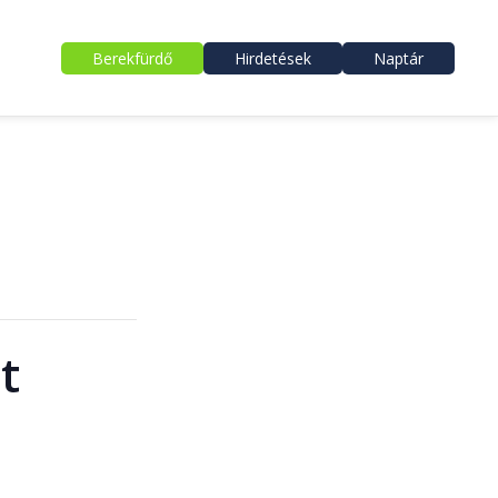
Berekfürdő
Hirdetések
Naptár
t