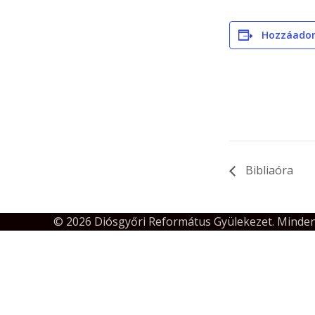
Hozzáado
Bibliaóra
© 2026 Diósgyőri Református Gyülekezet. Minden 