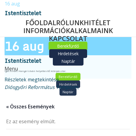
16
aug
Istentisztelet
FŐOLDAL
RÓLUNK
HITÉLET
INFORMÁCIÓK
ALKALMAINK
KAPCSOLAT
16
aug
Berekfürdő
Hirdetések
Istentisztelet
Naptár
Menu
Igét hirdet: Hangó István helyettesítő lelkipásztor.
Berekfürdő
Részletek megtekintése
Hirdetések
Diósgyőri Református Templom,
Naptár
« Összes Események
Ez az esemény elmúlt.