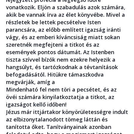
vonatkozik. Eljön a szabadulás azok számára,
akik be vannak írva az élet könyvébe. Mivel a
részletek be lettek pecsételve Isten
parancsára, az előbb említett igazság iránti
vágy, és az emberi kíváncsiság miatt sokan
szeretnék megfejteni a titkot és az
események pontos dátumát. Az Istenben
tiszta szívvel bízók nem ezekre helyezik a
hangsúlyt, és tartózkodnak a tévtanítások
befogadásától. Hitükre támaszkodva
megvárják, amíg a
Mindenható fel nem töri a pecsétet, és az
övéi számára kinyilatkoztatja a titkot, az
igazságot kellő időben!
Jézus már ittjártakor könyörületességre indult
az elbizonytalanodott tömeg láttán és
tanította őket. Tanítványainak azonban