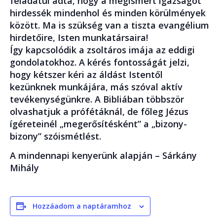
feladatul adta, hogy a megismert igazságot
hirdessék mindenhol és minden körülmények
között. Ma is szükség van a tiszta evangélium
hirdetőire, Isten munkatársaira!
Így kapcsolódik a zsoltáros imája az eddigi
gondolatokhoz. A kérés fontosságát jelzi,
hogy kétszer kéri az áldást Istentől
kezünknek munkájára, más szóval aktív
tevékenységünkre. A Bibliában többször
olvashatjuk a prófétáknál, de főleg Jézus
ígéreteinél „megerősítésként” a „bizony-
bizony” szóismétlést.
A mindennapi kenyerünk alapján – Sárkány
Mihály
Hozzáadom a naptáramhoz