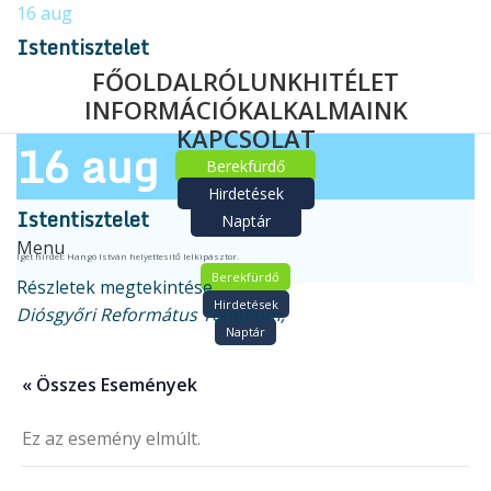
16
aug
Istentisztelet
FŐOLDAL
RÓLUNK
HITÉLET
INFORMÁCIÓK
ALKALMAINK
KAPCSOLAT
16
aug
Berekfürdő
Hirdetések
Istentisztelet
Naptár
Menu
Igét hirdet: Hangó István helyettesítő lelkipásztor.
Berekfürdő
Részletek megtekintése
Hirdetések
Diósgyőri Református Templom,
Naptár
« Összes Események
Ez az esemény elmúlt.