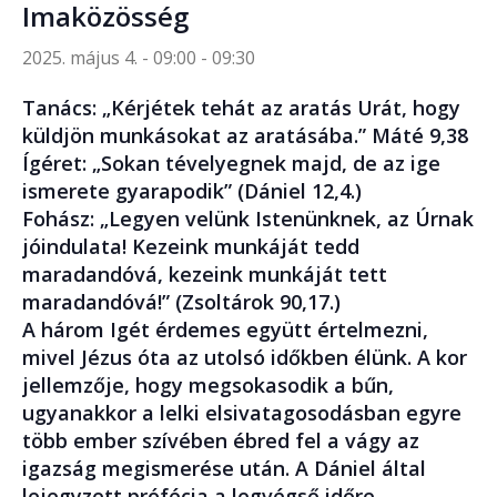
Imaközösség
2025. május 4. - 09:00
-
09:30
Tanács: „Kérjétek tehát az aratás Urát, hogy
küldjön munkásokat az aratásába.” Máté 9,38
Ígéret: „Sokan tévelyegnek majd, de az ige
ismerete gyarapodik” (Dániel 12,4.)
Fohász: „Legyen velünk Istenünknek, az Úrnak
jóindulata! Kezeink munkáját tedd
maradandóvá, kezeink munkáját tett
maradandóvá!” (Zsoltárok 90,17.)
A három Igét érdemes együtt értelmezni,
mivel Jézus óta az utolsó időkben élünk. A kor
jellemzője, hogy megsokasodik a bűn,
ugyanakkor a lelki elsivatagosodásban egyre
több ember szívében ébred fel a vágy az
igazság megismerése után. A Dániel által
lejegyzett prófécia a legvégső időre