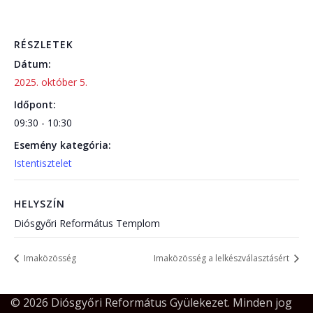
RÉSZLETEK
Dátum:
2025. október 5.
Időpont:
09:30 - 10:30
Esemény kategória:
Istentisztelet
HELYSZÍN
Diósgyőri Református Templom
Imaközösség
Imaközösség a lelkészválasztásért
© 2026 Diósgyőri Református Gyülekezet. Minden jog