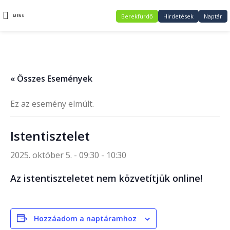
Berekfürdő
Hirdetések
Naptár
MENU
« Összes Események
Ez az esemény elmúlt.
Istentisztelet
2025. október 5. - 09:30
-
10:30
Az istentiszteletet nem közvetítjük online!
Hozzáadom a naptáramhoz