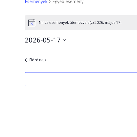
Események
Egyéb esemény
Nincs események ütemezve a(z) 2026. május 17..
Notice
2026-05-17
Dátum
kiválasztása.
Előző nap