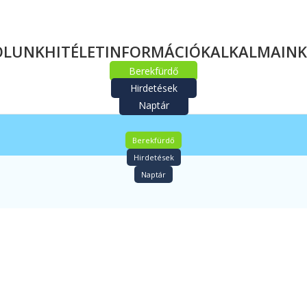
ÓLUNK
HITÉLET
INFORMÁCIÓK
ALKALMAINK
Berekfürdő
Hirdetések
Naptár
Berekfürdő
Hirdetések
Naptár