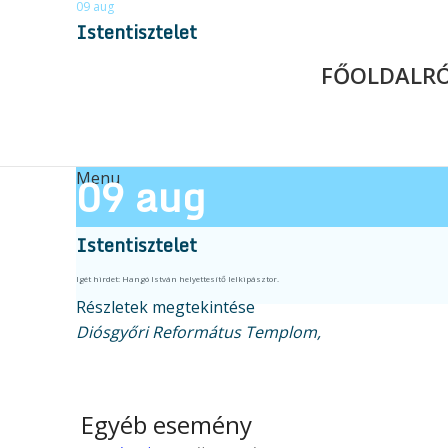
09
aug
Istentisztelet
FŐOLDAL
R
09
aug
Menu
Istentisztelet
Igét hirdet: Hangó István helyettesítő lelkipásztor.
Részletek megtekintése
Diósgyőri Református Templom,
Egyéb esemény