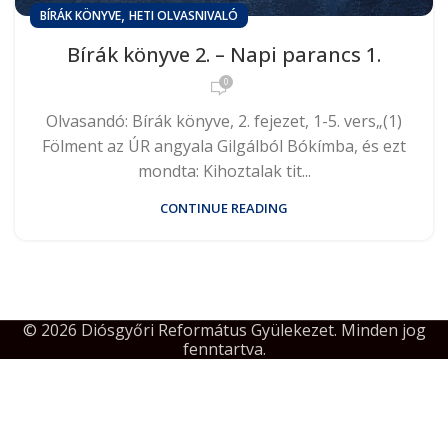
,
BÍRÁK KÖNYVE
HETI OLVASNIVALÓ
Bírák könyve 2. – Napi parancs 1.
0
Olvasandó: Bírák könyve, 2. fejezet, 1-5. vers„(1)
Fölment az ÚR angyala Gilgálból Bókímba, és ezt
mondta: Kihoztalak tit...
CONTINUE READING
© 2026 Diósgyőri Református Gyülekezet. Minden jog
fenntartva.