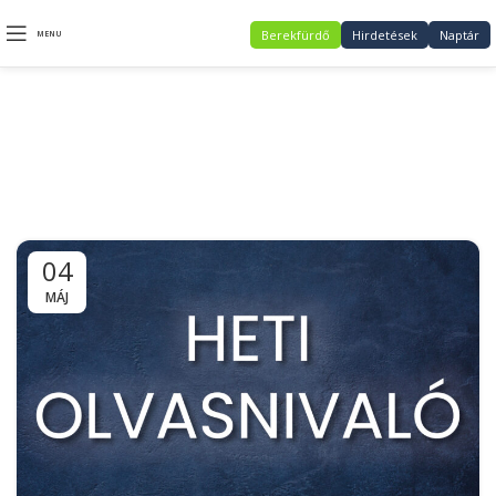
Berekfürdő
Hirdetések
Naptár
MENU
Daily Archives:
2021.05.04.
04
MÁJ