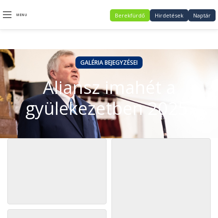
Berekfürdő
Hirdetések
Naptár
MENU
GALÉRIA BEJEGYZÉSEI
Aliansz imahét a
gyülekezetben 2025.