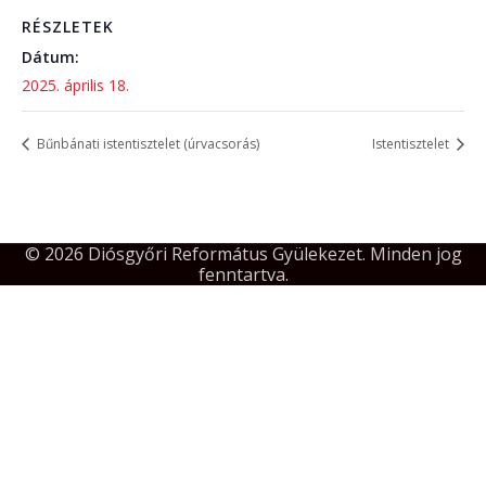
RÉSZLETEK
Dátum:
2025. április 18.
Bűnbánati istentisztelet (úrvacsorás)
Istentisztelet
© 2026 Diósgyőri Református Gyülekezet. Minden jog
fenntartva.