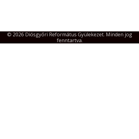
© 2026 Diósgyőri Református Gyülekezet. Minden jog
fenntartva.