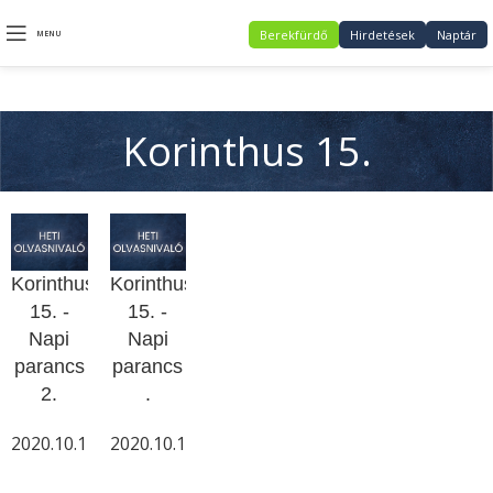
Berekfürdő
Hirdetések
Naptár
MENU
Korinthus 15.
Korinthus
Korinthus
15. -
15. -
Napi
Napi
parancs
parancs
2.
.
2020.10.12.
2020.10.10.