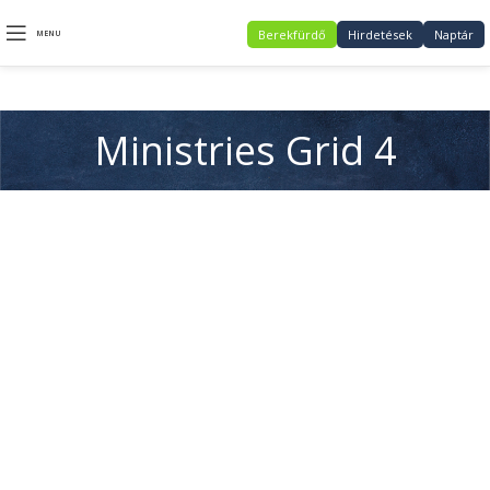
Berekfürdő
Hirdetések
Naptár
MENU
Ministries Grid 4