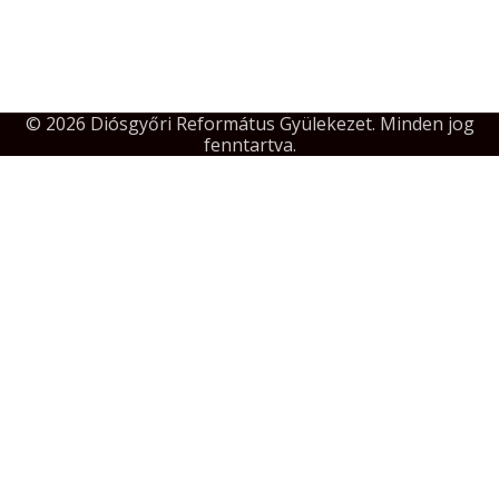
© 2026 Diósgyőri Református Gyülekezet. Minden jog
fenntartva.