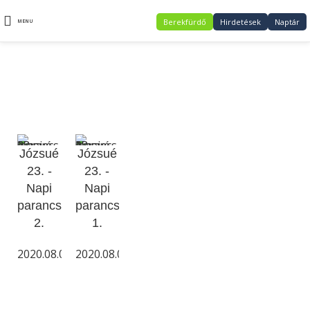
Berekfürdő
Hirdetések
Naptár
MENU
Józsué 23
Józsué
Józsué
23. -
23. -
Napi
Napi
parancs
parancs
2.
1.
2020.08.04.
2020.08.03.