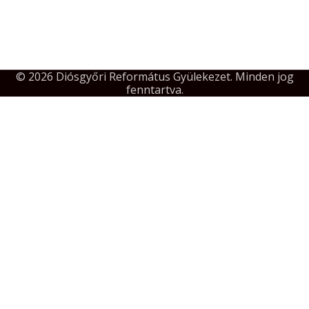
© 2026 Diósgyőri Református Gyülekezet. Minden jog
fenntartva.