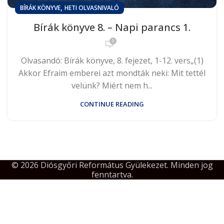
,
BÍRÁK KÖNYVE
HETI OLVASNIVALÓ
Bírák könyve 8. – Napi parancs 1.
0
Olvasandó: Bírák könyve, 8. fejezet, 1-12. vers„(1)
Akkor Efraim emberei azt mondták neki: Mit tettél
velünk? Miért nem h...
CONTINUE READING
© 2026 Diósgyőri Református Gyülekezet. Minden jog
fenntartva.