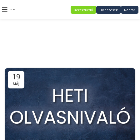
Berekfürdő
Hirdetések
Naptár
MENU
Daily Archives:
2021.05.19.
19
MÁJ