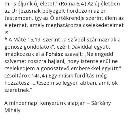
mi is éljünk új életet.” (Róma 6,4.) Az új életben
az Úr Jézusnak bélyegeit hordozom az én
testemben, így az Ő értékrendje szerint élem az
életemet, amely meghatározza cselekedeteimet
is.
* A Máté 15,19. szerint „a szívből származnak a
gonosz gondolatok”, ezért Dáviddal együtt
imádkozzuk el a
Fohász
szavait: „Ne engedd
szívemet rosszra hajlani, hogy istentelenül ne
cselekedjem a gonosztevő emberekkel együtt.”
(Zsoltárok 141,4.) Egy másik fordítás még
hozzáteszi: „Részem se legyen abban, amit ők
szeretnek.”
A mindennapi kenyerünk alapján – Sárkány
Mihály