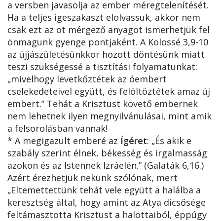
a versben javasolja az ember méregtelenítését.
Ha a teljes igeszakaszt elolvassuk, akkor nem
csak ezt az öt mérgező anyagot ismerhetjük fel
önmagunk gyenge pontjaként. A Kolossé 3,9-10
az újjászületésünkkor hozott döntésünk miatt
teszi szükségessé a tisztítási folyamatunkat:
„mivelhogy levetkőztétek az óembert
cselekedeteivel együtt, és felöltöztétek amaz új
embert.” Tehát a Krisztust követő embernek
nem lehetnek ilyen megnyilvánulásai, mint amik
a felsorolásban vannak!
* A megigazult emberé az
Ígéret
: „És akik e
szabály szerint élnek, békesség és irgalmasság
azokon és az Istennek Izráelén.” (Galaták 6,16.)
Azért érezhetjük nekünk szólónak, mert
„Eltemettettünk tehát vele együtt a halálba a
keresztség által, hogy amint az Atya dicsősége
feltámasztotta Krisztust a halottaiból, éppúgy