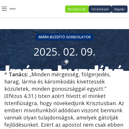
Berekfürdő
Hirdetések
Naptár
MENU
IMÁRA BUZDÍTÓ GONDOLATOK
2025. 02. 09.
0
*
Tanács:
„Minden mérgesség, fölgerjedés,
harag, lárma és káromkodás kivettessék
közületek, minden gonoszsággal együtt.”
(Efézus 4,31.) Isten azért hívott el minket
Istenfiúságra, hogy növekedjünk Krisztusban. Az
emberi mivoltunkból adódóan viszont bennünk
vannak olyan tulajdonságok, amelyek gátolják
fejlődésünket. Ezért az apostol nem csak ebben