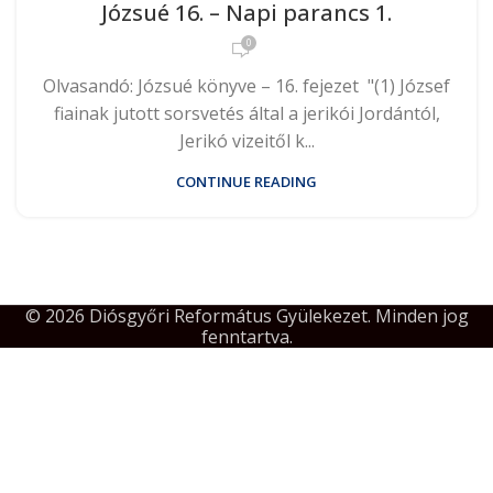
Józsué 16. – Napi parancs 1.
0
Olvasandó: Józsué könyve – 16. fejezet "(1) József
fiainak jutott sorsvetés által a jerikói Jordántól,
Jerikó vizeitől k...
CONTINUE READING
© 2026 Diósgyőri Református Gyülekezet. Minden jog
fenntartva.