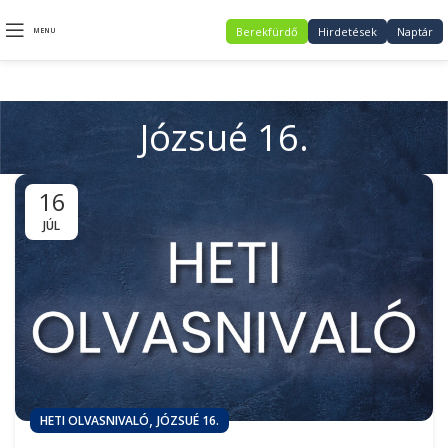
Berekfürdő
Hirdetések
Naptár
MENU
Józsué 16.
16
JÚL
,
HETI OLVASNIVALÓ
JÓZSUÉ 16.