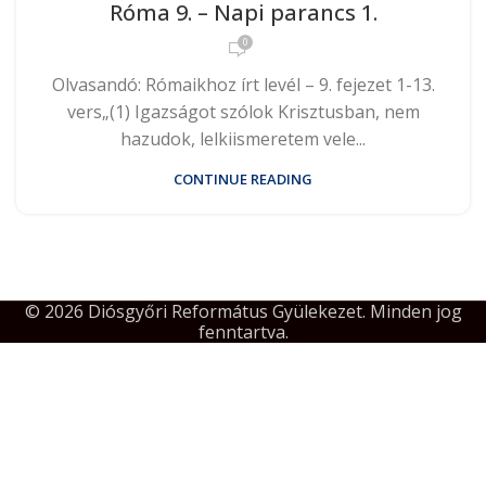
Róma 9. – Napi parancs 1.
0
Olvasandó: Rómaikhoz írt levél – 9. fejezet 1-13.
vers„(1) Igazságot szólok Krisztusban, nem
hazudok, lelkiismeretem vele...
CONTINUE READING
© 2026 Diósgyőri Református Gyülekezet. Minden jog
fenntartva.