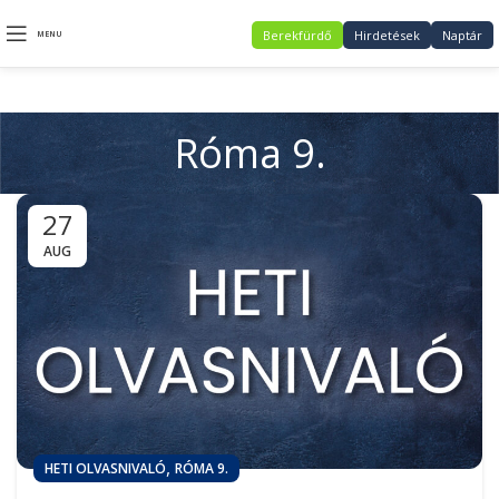
Berekfürdő
Hirdetések
Naptár
MENU
Róma 9.
27
AUG
,
HETI OLVASNIVALÓ
RÓMA 9.