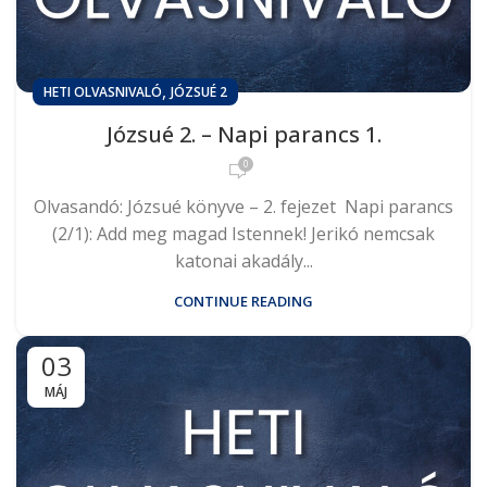
,
HETI OLVASNIVALÓ
JÓZSUÉ 2
Józsué 2. – Napi parancs 1.
0
Olvasandó: Józsué könyve – 2. fejezet Napi parancs
(2/1): Add meg magad Istennek! Jerikó nemcsak
katonai akadály...
CONTINUE READING
03
MÁJ