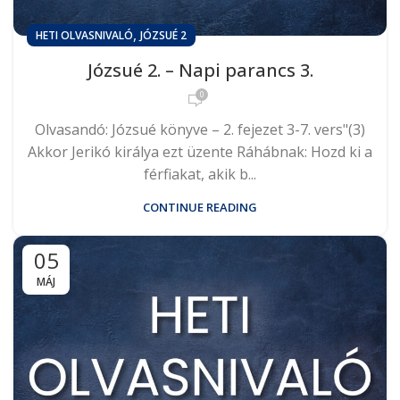
,
HETI OLVASNIVALÓ
JÓZSUÉ 2
Józsué 2. – Napi parancs 3.
0
Olvasandó: Józsué könyve – 2. fejezet 3-7. vers"(3)
Akkor Jerikó királya ezt üzente Ráhábnak: Hozd ki a
férfiakat, akik b...
CONTINUE READING
05
MÁJ