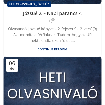
,
HETI OLVASNIVALÓ
JÓZSUÉ 2
Józsué 2. – Napi parancs 4.
0
Olvasandó: Józsué könyve – 2. fejezet 9-12. vers"(9)
Azt mondta a férfiaknak: Tudom, hogy az ÚR
nektek adta ezt a földet....
CONTINUE READING
06
MÁJ