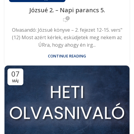
Józsué 2. – Napi parancs 5.
0
Olvasandó: Józsué könyve – 2. fejezet 12-15. vers"
(12) Most azért kérlek, esküdjetek meg nekem az
ÚRra, hogy ahogy én irg...
CONTINUE READING
07
MÁJ