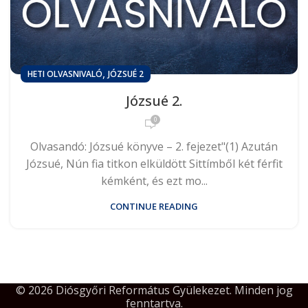
,
HETI OLVASNIVALÓ
JÓZSUÉ 2
Józsué 2.
0
Olvasandó: Józsué könyve – 2. fejezet"(1) Azután
Józsué, Nún fia titkon elküldött Sittímből két férfit
kémként, és ezt mo...
CONTINUE READING
© 2026 Diósgyőri Református Gyülekezet. Minden jog
fenntartva.