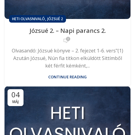
,
HETI OLVASNIVALÓ
JÓZSUÉ 2
Józsué 2. – Napi parancs 2.
0
Olvasandó: Józsué könyve – 2. fejezet 1-6. vers"(1)
Azután Józsué, Nún fia titkon elküldött Sittímből
két férfit kémként,...
CONTINUE READING
04
MÁJ