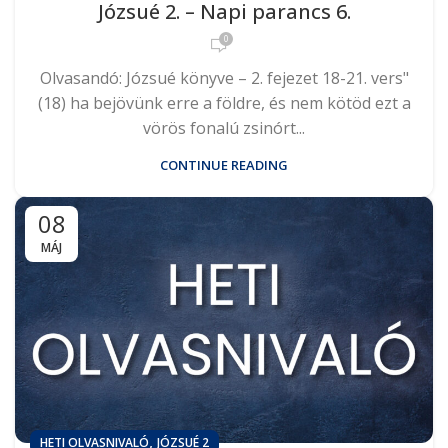
Józsué 2. – Napi parancs 6.
0
Olvasandó: Józsué könyve – 2. fejezet 18-21. vers"
(18) ha bejövünk erre a földre, és nem kötöd ezt a
vörös fonalú zsinórt...
CONTINUE READING
08
MÁJ
,
HETI OLVASNIVALÓ
JÓZSUÉ 2