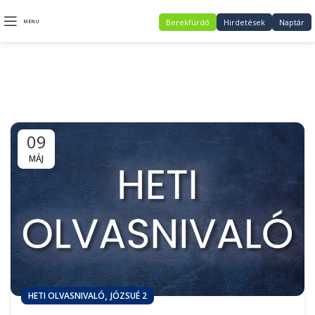
Berekfürdő
Hirdetések
Naptár
MENU
Józsué 2
09
MÁJ
,
HETI OLVASNIVALÓ
JÓZSUÉ 2