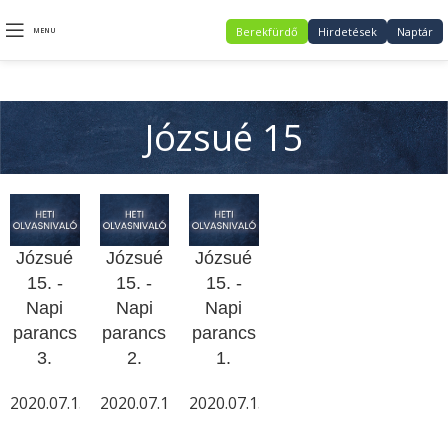
Berekfürdő
Hirdetések
Naptár
MENU
Józsué 15
Józsué
Józsué
Józsué
15. -
15. -
15. -
Napi
Napi
Napi
parancs
parancs
parancs
3.
2.
1.
2020.07.15.
2020.07.14.
2020.07.13.