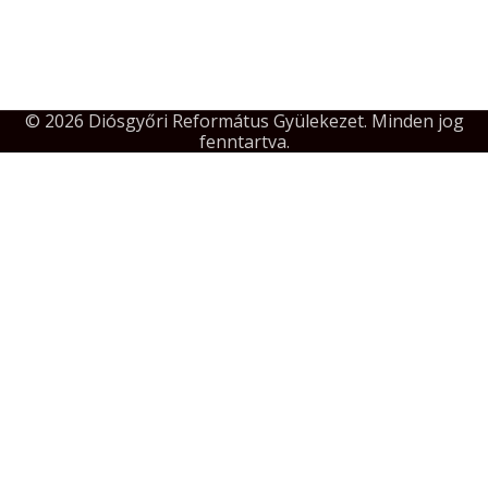
© 2026 Diósgyőri Református Gyülekezet. Minden jog
fenntartva.