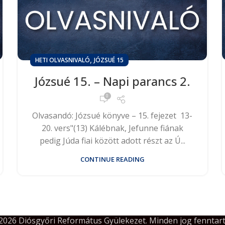
,
HETI OLVASNIVALÓ
JÓZSUÉ 15
Józsué 15. – Napi parancs 2.
0
Olvasandó: Józsué könyve – 15. fejezet 13-
20. vers"(13) Kálébnak, Jefunne fiának
pedig Júda fiai között adott részt az Ú...
CONTINUE READING
2026 Diósgyőri Református Gyülekezet. Minden jog fenntart