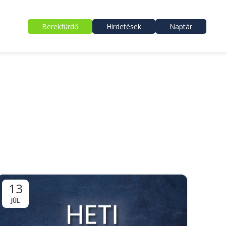
Berekfürdő
Hirdetések
Naptár
13
JÚL