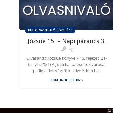
,
HETI OLVASNIVALÓ
JÓZSUÉ 15
Józsué 15. – Napi parancs 3.
0
Olvasandó: Józsué könyve – 15. fejezet 21-
63. vers"(21) A Júda fiai törzsének városai
pedig a déli végtől kezdve Edóm ha...
CONTINUE READING
© 