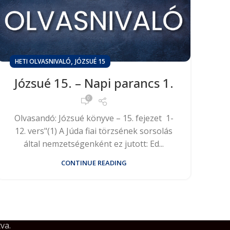
,
HETI OLVASNIVALÓ
JÓZSUÉ 15
Józsué 15. – Napi parancs 1.
0
Olvasandó: Józsué könyve – 15. fejezet 1-
12. vers"(1) A Júda fiai törzsének sorsolás
által nemzetségenként ez jutott: Ed...
CONTINUE READING
va.