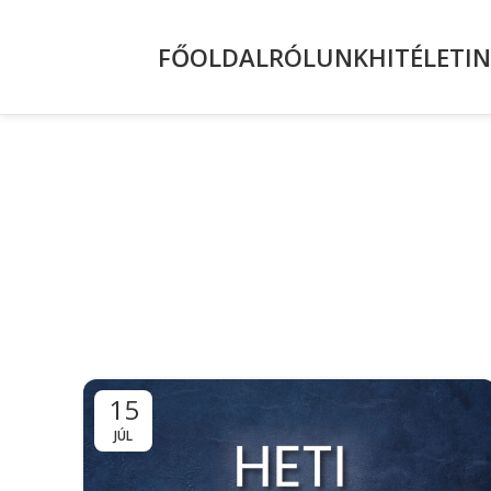
FŐOLDAL
RÓLUNK
HITÉLET
I
15
JÚL