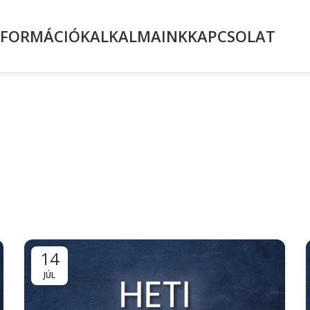
NFORMÁCIÓK
ALKALMAINK
KAPCSOLAT
Józsué 15
14
JÚL