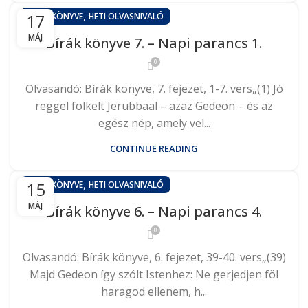
,
17
BÍRÁK KÖNYVE
HETI OLVASNIVALÓ
MÁJ
Bírák könyve 7. – Napi parancs 1.
0
Olvasandó: Bírák könyve, 7. fejezet, 1-7. vers„(1) Jó
reggel fölkelt Jerubbaal – azaz Gedeon – és az
egész nép, amely vel...
CONTINUE READING
,
15
BÍRÁK KÖNYVE
HETI OLVASNIVALÓ
MÁJ
Bírák könyve 6. – Napi parancs 4.
0
Olvasandó: Bírák könyve, 6. fejezet, 39-40. vers„(39)
Majd Gedeon így szólt Istenhez: Ne gerjedjen föl
haragod ellenem, h...