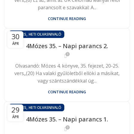
vers„(6) Ez az, amit az ÚR Celofhád leányai felől
parancsolt e szavakkal: A...
CONTINUE READING
,
30
4MÓZES
HETI OLVASNIVALÓ
ÁPR
4Mózes 35. – Napi parancs 2.
0
Olvasandó: Mózes 4. könyve, 35. fejezet, 20-25.
vers„(20) Ha valaki gyűlöletből ellöki a másikat,
vagy szántszándékkal úg...
CONTINUE READING
,
29
4MÓZES
HETI OLVASNIVALÓ
ÁPR
4Mózes 35. – Napi parancs 1.
0