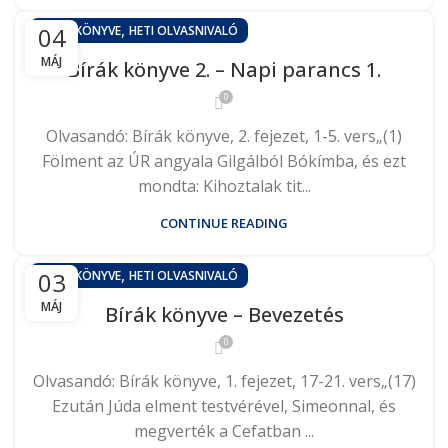
,
04
BÍRÁK KÖNYVE
HETI OLVASNIVALÓ
MÁJ
Bírák könyve 2. – Napi parancs 1.
0
Olvasandó: Bírák könyve, 2. fejezet, 1-5. vers„(1)
Fölment az ÚR angyala Gilgálból Bókímba, és ezt
mondta: Kihoztalak tit...
CONTINUE READING
,
03
BÍRÁK KÖNYVE
HETI OLVASNIVALÓ
MÁJ
Bírák könyve – Bevezetés
0
Olvasandó: Bírák könyve, 1. fejezet, 17-21. vers„(17)
Ezután Júda elment testvérével, Simeonnal, és
megverték a Cefatban ...