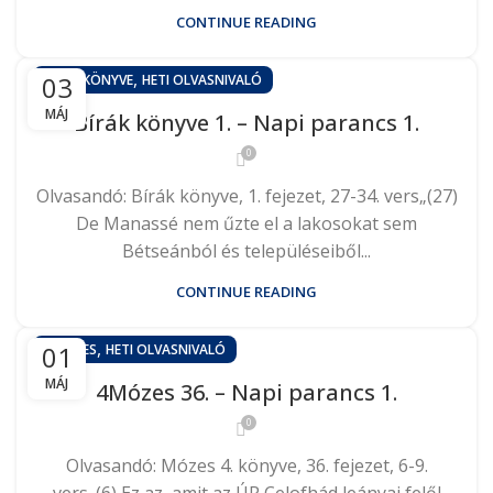
CONTINUE READING
,
03
BÍRÁK KÖNYVE
HETI OLVASNIVALÓ
MÁJ
Bírák könyve 1. – Napi parancs 1.
0
Olvasandó: Bírák könyve, 1. fejezet, 27-34. vers„(27)
De Manassé nem űzte el a lakosokat sem
Bétseánból és településeiből...
CONTINUE READING
,
01
4MÓZES
HETI OLVASNIVALÓ
MÁJ
4Mózes 36. – Napi parancs 1.
0
Olvasandó: Mózes 4. könyve, 36. fejezet, 6-9.