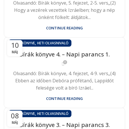
Olvasandó: Bírák könyve, 5. fejezet, 2-5. vers„(2)
Hogy a vezérek vezettek Izráelben; hogy a nép
önként fölkelt: áldjátok...
CONTINUE READING
,
10
BÍRÁK KÖNYVE
HETI OLVASNIVALÓ
MÁJ
Bírák könyve 4. – Napi parancs 1.
0
Olvasandó: Bírák könyve, 4. fejezet, 4-9. vers„(4)
Ebben az időben Debóra prófétanő, Lappídót
felesége volt a bíró Izráel...
CONTINUE READING
,
08
BÍRÁK KÖNYVE
HETI OLVASNIVALÓ
MÁJ
Bírák könyve 3. – Napi parancs 3.