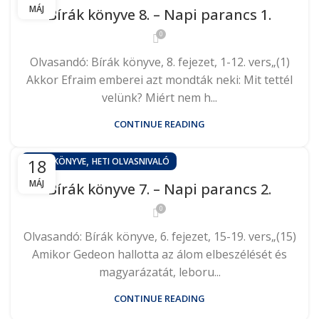
MÁJ
Bírák könyve 8. – Napi parancs 1.
0
Olvasandó: Bírák könyve, 8. fejezet, 1-12. vers„(1)
Akkor Efraim emberei azt mondták neki: Mit tettél
velünk? Miért nem h...
CONTINUE READING
,
18
BÍRÁK KÖNYVE
HETI OLVASNIVALÓ
MÁJ
Bírák könyve 7. – Napi parancs 2.
0
Olvasandó: Bírák könyve, 6. fejezet, 15-19. vers„(15)
Amikor Gedeon hallotta az álom elbeszélését és
magyarázatát, leboru...
CONTINUE READING