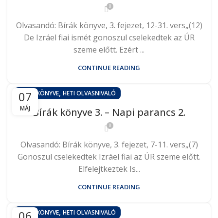
0
Olvasandó: Bírák könyve, 3. fejezet, 12-31. vers„(12)
De Izráel fiai ismét gonoszul cselekedtek az ÚR
szeme előtt. Ezért ...
CONTINUE READING
,
07
BÍRÁK KÖNYVE
HETI OLVASNIVALÓ
MÁJ
Bírák könyve 3. – Napi parancs 2.
0
Olvasandó: Bírák könyve, 3. fejezet, 7-11. vers„(7)
Gonoszul cselekedtek Izráel fiai az ÚR szeme előtt.
Elfelejtkeztek Is...
CONTINUE READING
,
06
BÍRÁK KÖNYVE
HETI OLVASNIVALÓ