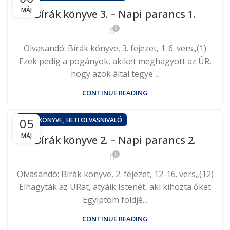
MÁJ
Bírák könyve 3. – Napi parancs 1.
0
Olvasandó: Bírák könyve, 3. fejezet, 1-6. vers„(1)
Ezek pedig a pogányok, akiket meghagyott az ÚR,
hogy azok által tegye ...
CONTINUE READING
,
05
BÍRÁK KÖNYVE
HETI OLVASNIVALÓ
MÁJ
Bírák könyve 2. – Napi parancs 2.
0
Olvasandó: Bírák könyve, 2. fejezet, 12-16. vers„(12)
Elhagyták az URat, atyáik Istenét, aki kihozta őket
Egyiptom földjé...
CONTINUE READING