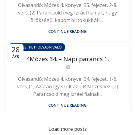
Olvasandó: Mózes 4. könyve, 35. fejezet, 2-8.
vers„(2) Parancsold meg Izráel fiainak, hogy
örökségül kapott birtokukból L...
CONTINUE READING
,
28
4MÓZES
HETI OLVASNIVALÓ
ÁPR
4Mózes 34. – Napi parancs 1.
0
Olvasandó: Mózes 4. könyve, 34. fejezet, 1-6.
vers„(1) Azután így szólt az ÚR Mózeshez: (2)
Parancsold meg Izráel fiainak...
CONTINUE READING
Load more posts