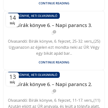
CONTINUE READING
,
14
BÍRÁK KÖNYVE
HETI OLVASNIVALÓ
MÁJ
Bírák könyve 6. – Napi parancs 3.
0
Olvasandó: Bírák könyve, 6. fejezet, 25-32. vers„(25)
Ugyanazon az éjjelen ezt mondta neki az ÚR: Végy
egy bikát apád bar...
CONTINUE READING
,
13
BÍRÁK KÖNYVE
HETI OLVASNIVALÓ
MÁJ
Bírák könyve 6. – Napi parancs 2.
0
Olvasandó: Bírák könyve, 6. fejezet, 11-17. vers„(11)
Azután eljött az ÚR angyala, és leült a tölgyfa alatt,