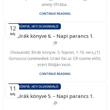
amely Ofrába...
CONTINUE READING
,
12
BÍRÁK KÖNYVE
HETI OLVASNIVALÓ
MÁJ
Bírák könyve 6. – Napi parancs 1.
0
Olvasandó: Bírák könyve, 5. fejezet, 1-10. vers„(1)
Gonoszul cselekedtek Izráel fiai az ÚR szeme előtt,
ezért Midján kezé...
CONTINUE READING
,
11
BÍRÁK KÖNYVE
HETI OLVASNIVALÓ
MÁJ
Bírák könyve 5. – Napi parancs 1.
0